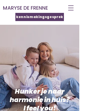
MARYSE DE FRENNE
kennismakingsgesprek
Hunker je naar
harmonie in huis?
I feel you!