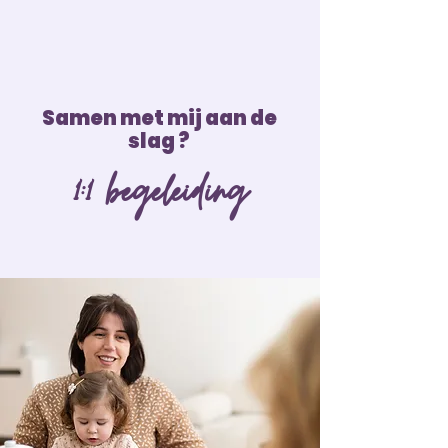
Samen met mij aan de
slag ?
1:1 begeleiding