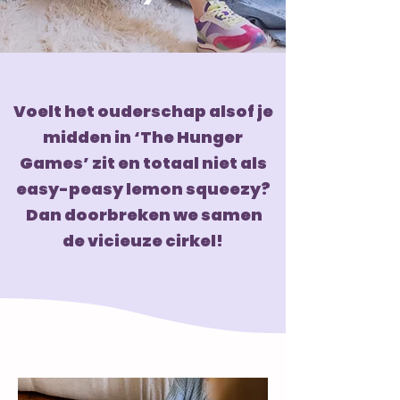
Voelt het ouderschap alsof je
midden in ‘The Hunger
Games’ zit en totaal niet als
easy-peasy lemon squeezy?
Dan doorbreken we samen
de vicieuze cirkel!