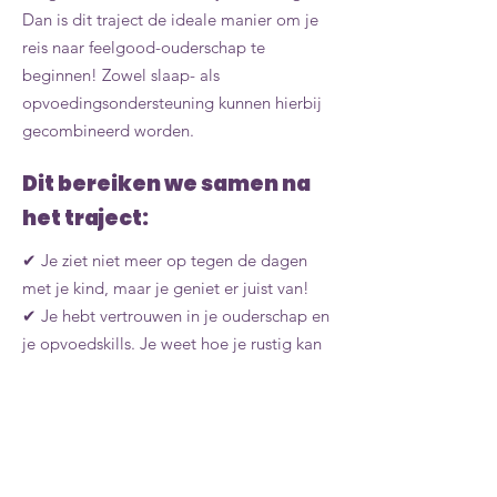
Dan is dit traject de ideale manier om je
reis naar feelgood-ouderschap te
beginnen! Zowel slaap- als
opvoedingsondersteuning kunnen hierbij
gecombineerd worden.
Dit bereiken we samen na
het traject:
✔
Je ziet niet meer op tegen de dagen
met je kind, maar je geniet er juist van!
✔ Je hebt vertrouwen in je ouderschap en
je opvoedskills. Je weet hoe je rustig kan
blijven ongeacht jouw kind wel of niet
luistert.
✔ Je weet wat je kunt zeggen en doen
omdat je het gedrag van je kind nu
beter begrijpt.