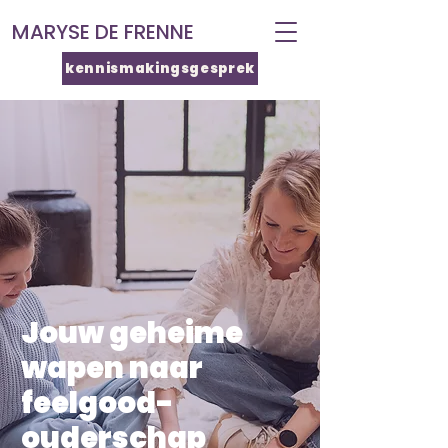
MARYSE DE FRENNE
kennismakingsgesprek
Jouw geheime
wapen naar
feelgood-
ouderschap